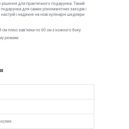
е рішення для практичного подарунка. Такий
 подарунка для самих різноманітних заходів і
астрій і надихне на нові кулінарні шедеври.
 см плюс зав'язки по 60 см з кожного боку
му режимі.
и
рослих