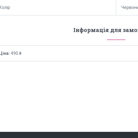
Колір
Червон
Інформація для зам
Ціна:
490 ₴