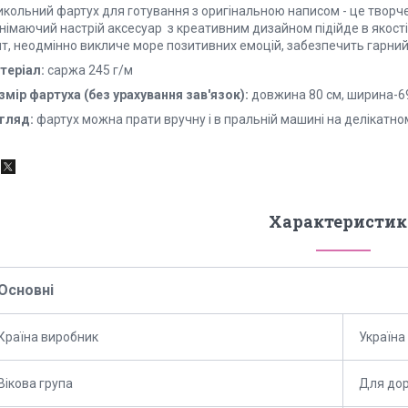
икольний фартух для готування з оригінальною написом - це творч
німаючий настрій аксесуар з креативним дизайном підійде в якості
т, неодмінно викличе море позитивних емоцій, забезпечить гарний н
теріал:
саржа 245 г/м
змір фартуха (без урахування зав'язок):
довжина 80 см, ширина-69
гляд:
фартух можна прати вручну і в пральній машині на делікатно
Характеристик
Основні
Країна виробник
Україна
Вікова група
Для до