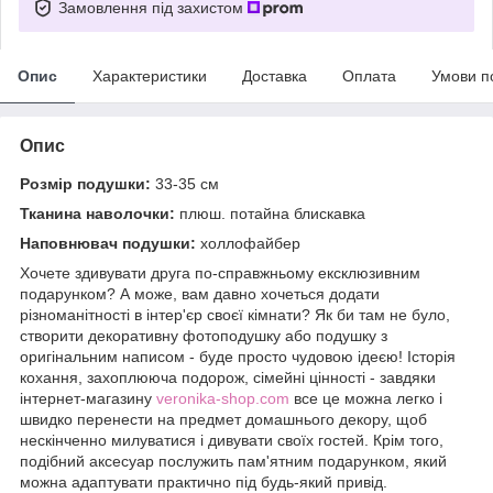
Замовлення під захистом
Опис
Характеристики
Доставка
Оплата
Умови п
Опис
Розмір подушки:
33-35 см
Тканина наволочки:
плюш. потайна блискавка
Наповнювач подушки:
холлофайбер
Хочете здивувати друга по-справжньому ексклюзивним
подарунком? А може, вам давно хочеться додати
різноманітності в інтер'єр своєї кімнати? Як би там не було,
створити декоративну фотоподушку або подушку з
оригінальним написом - буде просто чудовою ідеєю! Історія
кохання, захоплююча подорож, сімейні цінності - завдяки
інтернет-магазину
veronika-shop.com
все це можна легко і
швидко перенести на предмет домашнього декору, щоб
нескінченно милуватися і дивувати своїх гостей. Крім того,
подібний аксесуар послужить пам'ятним подарунком, який
можна адаптувати практично під будь-який привід.