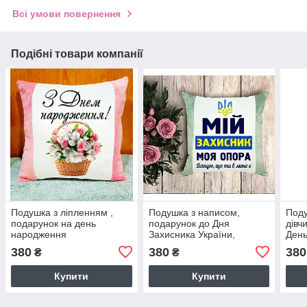
Всі умови повернення
Подібні товари компанії
Подушка з ліпленням ,
Подушка з написом,
Поду
подарунок на день
подарунок до Дня
дівч
народження
Захисника України,
День
подарунок на 14 жовтня.
Плю
380
380
380
₴
₴
Колір подушки - СІРИЙ
нап
Купити
Купити