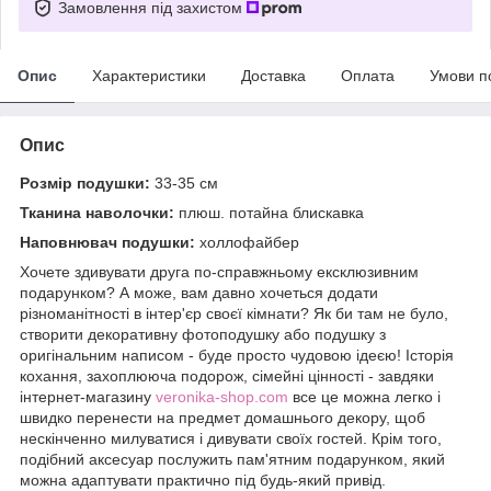
Замовлення під захистом
Опис
Характеристики
Доставка
Оплата
Умови п
Опис
Розмір подушки:
33-35 см
Тканина наволочки:
плюш. потайна блискавка
Наповнювач подушки:
холлофайбер
Хочете здивувати друга по-справжньому ексклюзивним
подарунком? А може, вам давно хочеться додати
різноманітності в інтер'єр своєї кімнати? Як би там не було,
створити декоративну фотоподушку або подушку з
оригінальним написом - буде просто чудовою ідеєю! Історія
кохання, захоплююча подорож, сімейні цінності - завдяки
інтернет-магазину
veronika-shop.com
все це можна легко і
швидко перенести на предмет домашнього декору, щоб
нескінченно милуватися і дивувати своїх гостей. Крім того,
подібний аксесуар послужить пам'ятним подарунком, який
можна адаптувати практично під будь-який привід.