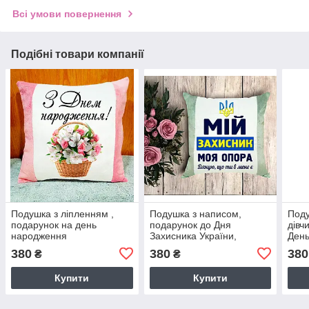
Всі умови повернення
Подібні товари компанії
Подушка з ліпленням ,
Подушка з написом,
Поду
подарунок на день
подарунок до Дня
дівч
народження
Захисника України,
День
подарунок на 14 жовтня.
Плю
380
380
380
₴
₴
Колір подушки - СІРИЙ
нап
Купити
Купити