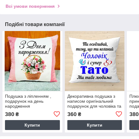
Всі умови повернення
Подібні товари компанії
Подушка з ліпленням ,
Декоративна подушка з
Плю
подарунок на день
написом оригінальний
прин
народження
подарунок для чоловіка та
пода
тата
- сір
380
360
380
₴
₴
Купити
Купити