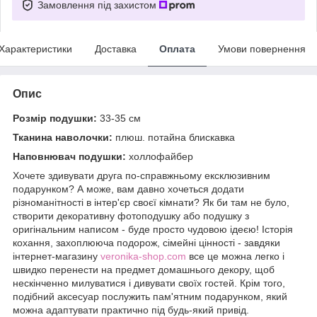
Замовлення під захистом
Характеристики
Доставка
Оплата
Умови повернення
Опис
Розмір подушки:
33-35 см
Тканина наволочки:
плюш. потайна блискавка
Наповнювач подушки:
холлофайбер
Хочете здивувати друга по-справжньому ексклюзивним
подарунком? А може, вам давно хочеться додати
різноманітності в інтер'єр своєї кімнати? Як би там не було,
створити декоративну фотоподушку або подушку з
оригінальним написом - буде просто чудовою ідеєю! Історія
кохання, захоплююча подорож, сімейні цінності - завдяки
інтернет-магазину
veronika-shop.com
все це можна легко і
швидко перенести на предмет домашнього декору, щоб
нескінченно милуватися і дивувати своїх гостей. Крім того,
подібний аксесуар послужить пам'ятним подарунком, який
можна адаптувати практично під будь-який привід.