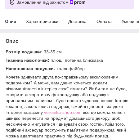
Замовлення під захистом
Опис
Характеристики
Доставка
Оплата
Умови п
Опис
Розмір подушки:
33-35 см
Тканина наволочки:
плюш. потайна блискавка
Наповнювач подушки:
холлофайбер
Хочете здивувати друга по-справжньому ексклюзивним
подарунком? А може, вам давно хочеться додати
різноманітності в інтер'єр своєї кімнати? Як би там не було,
створити декоративну фотоподушку або подушку з
оригінальним написом - буде просто чудовою ідеєю! Історія
кохання, захоплююча подорож, сімейні цінності - завдяки
інтернет-магазину
veronika-shop.com
все це можна легко і
швидко перенести на предмет домашнього декору, щоб
нескінченно милуватися і дивувати своїх гостей. Крім того,
подібний аксесуар послужить пам'ятним подарунком, який
можна адаптувати практично під будь-який привід.