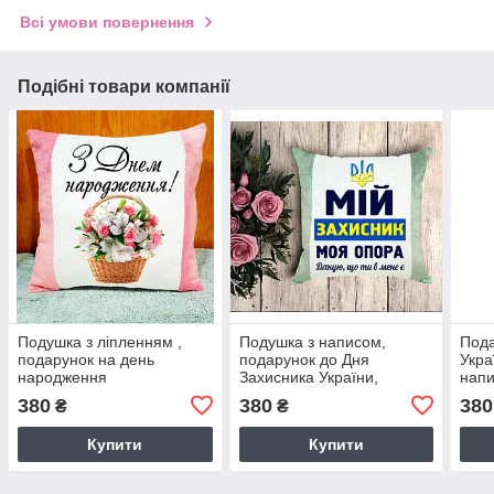
Всі умови повернення
Подібні товари компанії
Подушка з ліпленням ,
Подушка з написом,
Пода
подарунок на день
подарунок до Дня
Укра
народження
Захисника України,
напи
подарунок на 14 жовтня.
сіри
380
380
380
₴
₴
Колір подушки - СІРИЙ
Купити
Купити