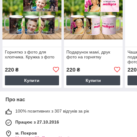
Горнятко з фото для
Подарунок мамі, друк
Чашк
хлопчика. Кружка з фото
фото на горнятку
пода
фот
220
220
220
₴
₴
Купити
Купити
Про нас
100% позитивних з 307 відгуків за рік
Працює з 27.10.2016
м. Покров