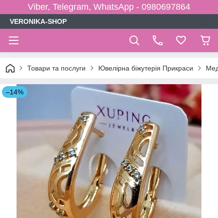
Viber, Telegram, WhatsApp - 0980697864
VERONIKA-SHOP
Товари та послуги
Ювелірна біжутерія Прикраси
Мед
–14%