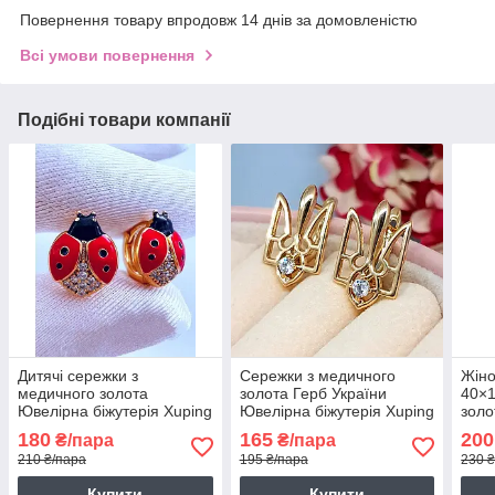
Повернення товару впродовж 14 днів за домовленістю
Всі умови повернення
Подібні товари компанії
Дитячі сережки з
Сережки з медичного
Жіно
медичного золота
золота Герб України
40×1
Ювелірна біжутерія Xuping
Ювелірна біжутерія Xuping
золо
Сережки позолота 3574
Сережки позолота Тризуб
Xupi
180
165
200
₴/пара
₴/пара
кульчики жіночі код 5024
210 ₴/пара
195 ₴/пара
230 
Купити
Купити