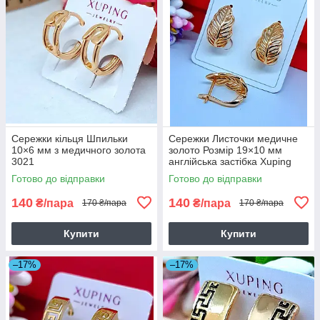
Сережки кільця Шпильки
Сережки Листочки медичне
10×6 мм з медичного золота
золото Розмір 19×10 мм
3021
англійська застібка Xuping
6102
Готово до відправки
Готово до відправки
140
140
₴/пара
₴/пара
170 ₴/пара
170 ₴/пара
Купити
Купити
–17%
–17%