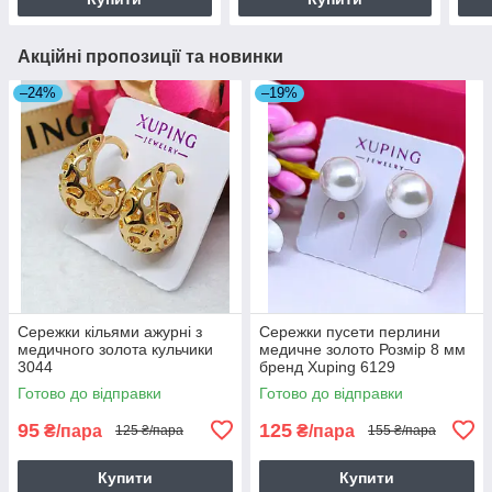
Акційні пропозиції та новинки
–24%
–19%
Сережки кільями ажурні з
Сережки пусети перлини
медичного золота кульчики
медичне золото Розмір 8 мм
3044
бренд Xuping 6129
Готово до відправки
Готово до відправки
95
125
₴/пара
₴/пара
125 ₴/пара
155 ₴/пара
Купити
Купити