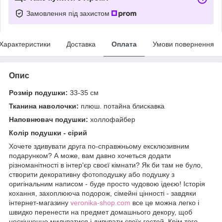
Замовлення під захистом
Характеристики
Доставка
Оплата
Умови повернення
Опис
Розмір подушки:
33-35 см
Тканина наволочки:
плюш. потайна блискавка
Наповнювач подушки:
холлофайбер
Колір подушки - сірий
Хочете здивувати друга по-справжньому ексклюзивним
подарунком? А може, вам давно хочеться додати
різноманітності в інтер'єр своєї кімнати? Як би там не було,
створити декоративну фотоподушку або подушку з
оригінальним написом - буде просто чудовою ідеєю! Історія
кохання, захоплююча подорож, сімейні цінності - завдяки
інтернет-магазину
veronika-shop.com
все це можна легко і
швидко перенести на предмет домашнього декору, щоб
нескінченно милуватися і дивувати своїх гостей. Крім того,