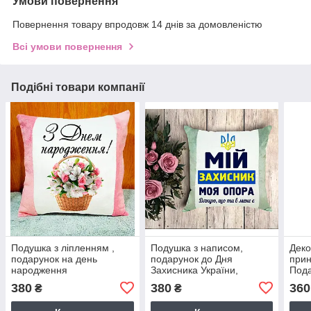
Умови повернення
Повернення товару впродовж 14 днів за домовленістю
Всі умови повернення
Подібні товари компанії
Подушка з ліпленням ,
Подушка з написом,
Деко
подарунок на день
подарунок до Дня
прин
народження
Захисника України,
Пода
подарунок на 14 жовтня.
бать
380
380
360
₴
₴
Колір подушки - СІРИЙ