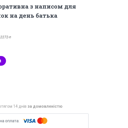
ративна з написом для
нок на день батька
:
2272-п
отягом 14 днів
за домовленістю