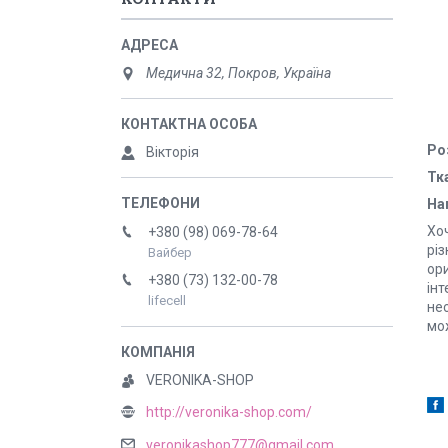
Медична 32, Покров, Україна
Ро
Вікторія
Тк
На
Хо
+380 (98) 069-78-64
різ
Вайбер
ори
+380 (73) 132-00-78
ін
lifecell
нес
мо
VERONIKA-SHOP
http://veronika-shop.com/
veronikashop777@gmail.com