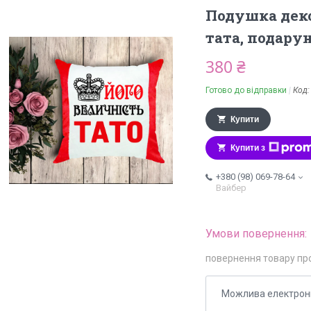
Подушка деко
тата, подару
380 ₴
Готово до відправки
Код
Купити
Купити з
+380 (98) 069-78-64
Вайбер
повернення товару пр