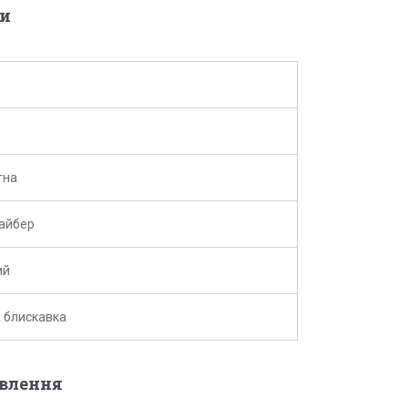
и
тна
айбер
ий
 блискавка
овлення