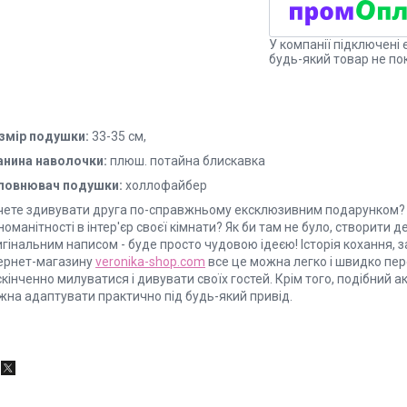
У компанії підключені 
будь-який товар не по
змір подушки:
33-35 см,
анина наволочки:
плюш. потайна блискавка
повнювач подушки:
холлофайбер
чете здивувати друга по-справжньому ексклюзивним подарунком? 
номанітності в інтер'єр своєї кімнати? Як би там не було, створит
гінальним написом - буде просто чудовою ідеєю! Історія кохання, 
тернет-магазину
veronika-shop.com
все це можна легко і швидко пе
кінченно милуватися і дивувати своїх гостей. Крім того, подібний
жна адаптувати практично під будь-який привід.