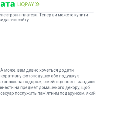
електронні платежі. Тепер ви можете купити
кидаючи сайту.
А може, вам давно хочеться додати
и декоративну фотоподушку або подушку з
захоплююча подорож, сімейні цінності - завдяки
ренести на предмет домашнього декору, щоб
 аксесуар послужить пам'ятним подарунком, який