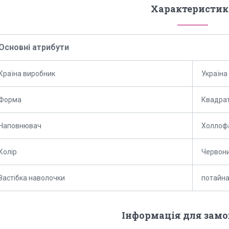
Характеристик
Основні атрибути
Країна виробник
Україна
Форма
Квадра
Наповнювач
Холлоф
Колір
Червон
Застібка наволочки
потайна
Інформація для зам