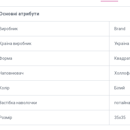
Основні атрибути
Виробник
Brand
Країна виробник
Україна
Форма
Квадра
Наповнювач
Холлоф
Колір
Білий
Застібка наволочки
потайна
Розмір
35x35