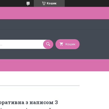
Кошик
Кошик
ративна з написом З