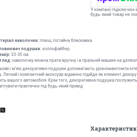
У компанії підключені 
будь-який товар не по
теріал наволочки:
плюш, потайна блискавка
повнювач подушки:
холлофайбер
змір:
33-35 см
гляд:
наволочку можна прати вручну і в пральній машині на делік
сиві і м'які декоративні подушки допомагають урізноманітнити інте
. Легкий і компактний аксесуар відмінно підійде як елемент декору д
віть вашого автомобіля. Крім того, декоративна подушка послужит
аптувати практично під будь-який привід
Характеристик