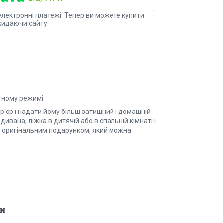
електронні платежі. Тепер ви можете купити
кидаючи сайту.
атному режимі
р'єр і надати йому більш затишний і домашній
ивана, ліжка в дитячій або в спальній кімнаті і
ь оригінальним подарунком, який можна
и