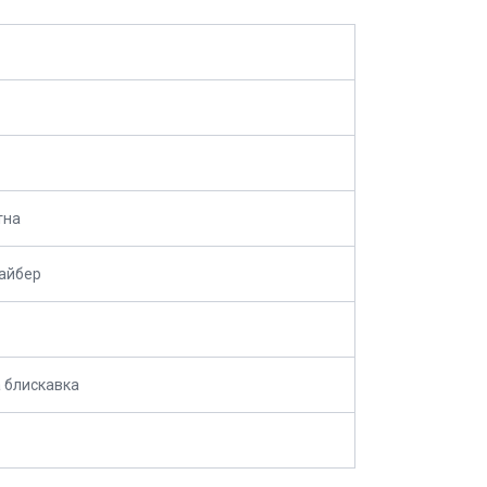
тна
айбер
 блискавка