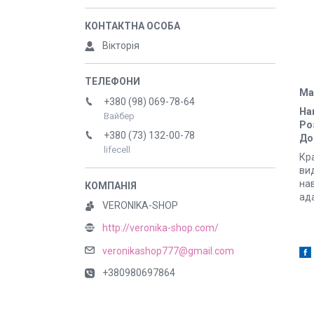
Вікторія
Ма
+380 (98) 069-78-64
На
Вайбер
Ро
+380 (73) 132-00-78
До
lifecell
Кра
вид
на
ад
VERONIKA-SHOP
http://veronika-shop.com/
veronikashop777@gmail.com
+380980697864