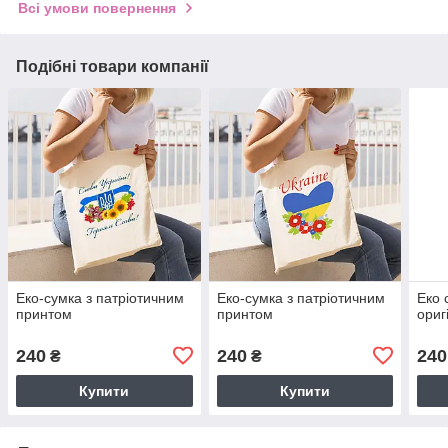
Всі умови повернення
Подібні товари компанії
Еко-сумка з патріотичним
Еко-сумка з патріотичним
Еко 
принтом
принтом
ориг
240
240
240
₴
₴
Купити
Купити