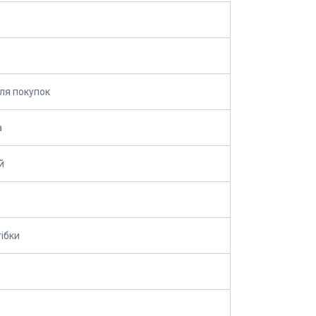
ля покупок
а
й
тібки