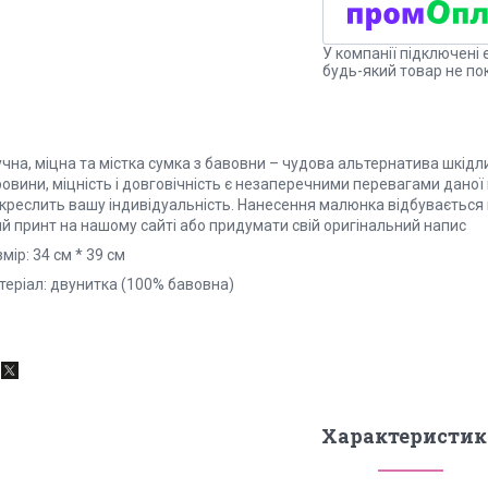
У компанії підключені 
будь-який товар не по
учна, міцна та містка сумка з бавовни – чудова альтернатива шкід
овини, міцність і довговічність є незаперечними перевагами даної
дкреслить вашу індивідуальність. Нанесення малюнка відбувається 
ий принт на нашому сайті або придумати свій оригінальний напис
мір: 34 см * 39 см
теріал: двунитка (100% бавовна)
Характеристик