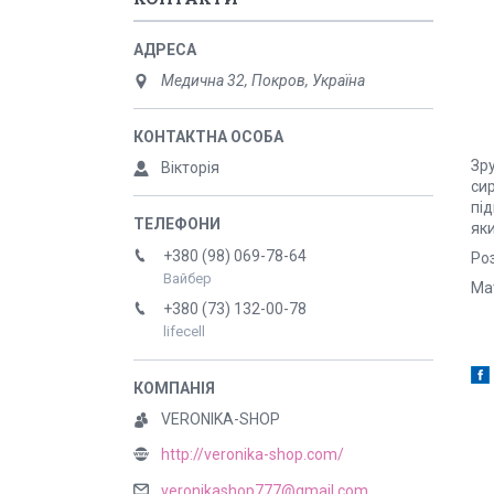
Медична 32, Покров, Україна
Зр
Вікторія
сир
пі
як
+380 (98) 069-78-64
Роз
Вайбер
Ма
+380 (73) 132-00-78
lifecell
VERONIKA-SHOP
http://veronika-shop.com/
veronikashop777@gmail.com