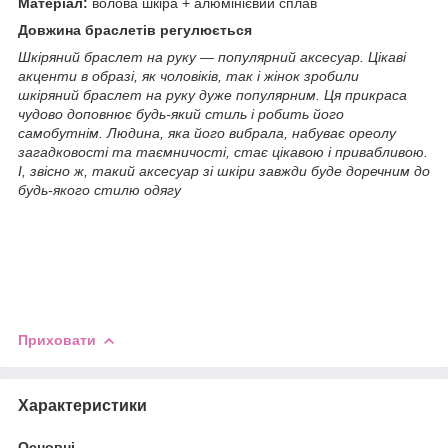
Матеріал:
волова шкіра + алюмінієвий сплав
Довжина браслетів регулюється
Шкіряний браслет на руку — популярний аксесуар. Цікаві
акценти в образі, як чоловіків, так і жінок зробили
шкіряний браслет на руку дуже популярним. Ця прикраса
чудово доповнює будь-який стиль і робить його
самобутнім. Людина, яка його вибрала, набуває ореолу
загадковості та таємничості, стає цікавою і привабливою.
І, звісно ж, такий аксесуар зі шкіри завжди буде доречним до
будь-якого стилю одягу
Приховати
Характеристики
Основні