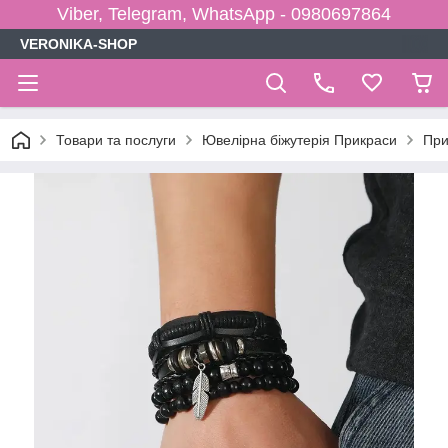
Viber, Telegram, WhatsApp - 0980697864
VERONIKA-SHOP
Товари та послуги
Ювелірна біжутерія Прикраси
При