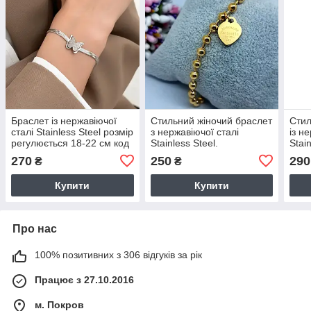
Браслет із нержавіючої
Стильний жіночий браслет
Стил
сталі Stainless Steel розмір
з нержавіючої сталі
із н
регулюється 18-22 см код
Stainless Steel.
Stain
4297
270
250
290
₴
₴
Купити
Купити
Про нас
100% позитивних з 306 відгуків за рік
Працює з 27.10.2016
м. Покров