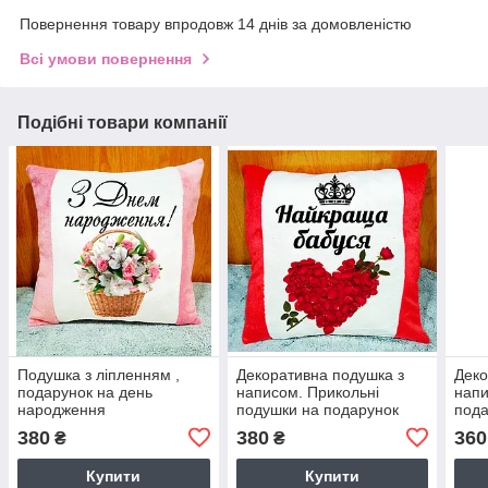
Повернення товару впродовж 14 днів за домовленістю
Всі умови повернення
Подібні товари компанії
Подушка з ліпленням ,
Декоративна подушка з
Деко
подарунок на день
написом. Прикольні
напи
народження
подушки на подарунок
пода
для бабусі
тата
380
380
360
₴
₴
Купити
Купити