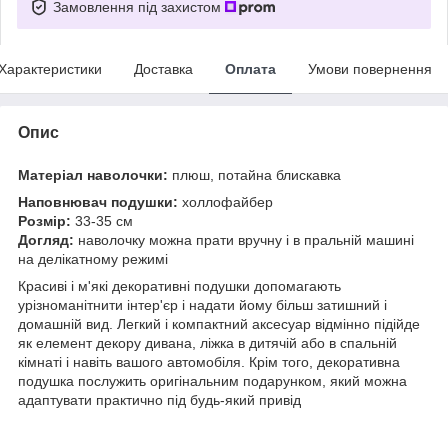
Замовлення під захистом
Характеристики
Доставка
Оплата
Умови повернення
Опис
Матеріал наволочки:
плюш, потайна блискавка
Наповнювач подушки:
холлофайбер
Розмір:
33-35 см
Догляд:
наволочку можна прати вручну і в пральній машині
на делікатному режимі
Красиві і м'які декоративні подушки допомагають
урізноманітнити інтер'єр і надати йому більш затишний і
домашній вид. Легкий і компактний аксесуар відмінно підійде
як елемент декору дивана, ліжка в дитячій або в спальній
кімнаті і навіть вашого автомобіля. Крім того, декоративна
подушка послужить оригінальним подарунком, який можна
адаптувати практично під будь-який привід