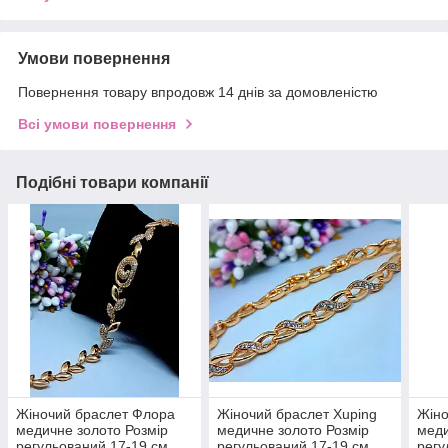
Умови повернення
Повернення товару впродовж 14 днів за домовленістю
Всі умови повернення
Подібні товари компанії
Жіночий браслет Флора
Жіночий браслет Xuping
Жіно
медичне золото Розмір
медичне золото Розмір
меди
регульований 17-19 см
регульований 17-19 см
регу