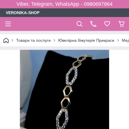
Viber, Telegram, WhatsApp - 0980697864
VERONIKA-SHOP
Товари та послуги
Ювелірна біжутерія Прикраси
Мед