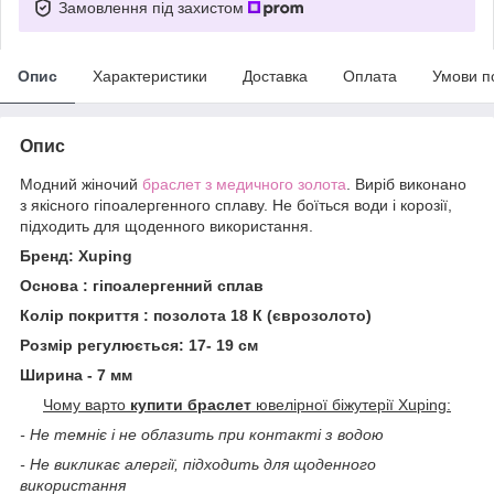
Замовлення під захистом
Опис
Характеристики
Доставка
Оплата
Умови п
Опис
Модний жіночий
браслет з медичного золота
. Виріб виконано
з якісного гіпоалергенного сплаву. Не боїться води і корозії,
підходить для щоденного використання.
Бренд: Xuping
Основа : гіпоалергенний сплав
Колір покриття : позолота 18 К (єврозолото)
Розмір регулюється: 17- 19 см
Ширина - 7 мм
Чому варто
купити браслет
ювелірної біжутерії Xuping:
- Не темніє і не облазить при контакті з водою
- Не викликає алергії, підходить для щоденного
використання