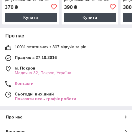
ширина 10 мм ХР 5826
ширина 5 мм ХР 5802
шири
370
390
380
₴
₴
Купити
Купити
Про нас
100% позитивних з 307 відгуків за рік
Працює з 27.10.2016
м. Покров
Медична 32, Покров, Україна
Контакти
Сьогодні вихідний
Показати весь графік роботи
Про нас
Контакти