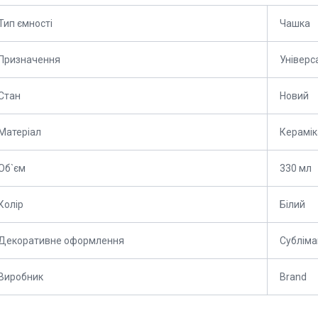
Тип ємності
Чашка
Призначення
Універс
Стан
Новий
Матеріал
Керамік
Об`єм
330 мл
Колір
Білий
Декоративне оформлення
Субліма
Виробник
Brand