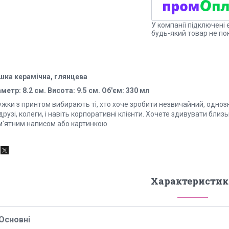
У компанії підключені 
будь-який товар не по
шка керамічна, глянцева
метр: 8.2 см. Висота: 9.5 см. Об'єм: 330 мл
ужки з принтом вибирають ті, хто хоче зробити незвичайний, одноз
друзі, колеги, і навіть корпоративні клієнти. Хочете здивувати бли
м'ятним написом або картинкою
Характеристик
Основні