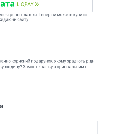
електронні платежі. Тепер ви можете купити
кидаючи сайту.
начно корисний подарунок, якому зрадіють рідні
зьку людину? Замовте чашку з оригінальним і
и