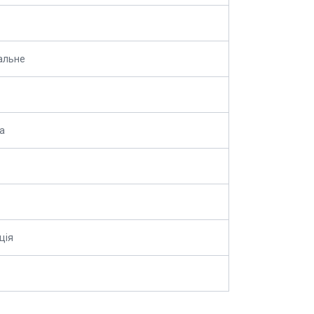
альне
а
ція