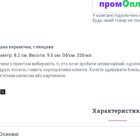
У компанії підключені 
будь-який товар не по
шка керамічна, глянцева
метр: 8.2 см. Висота: 9.5 см. Об'єм: 330 мл
ужки з принтом вибирають ті, хто хоче зробити незвичайний, одноз
друзі, колеги, і навіть корпоративні клієнти. Хочете здивувати бли
м'ятним написом або картинкою
Характеристик
Основні