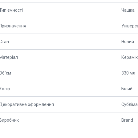
Тип ємності
Чашка
Призначення
Універс
Стан
Новий
Матеріал
Керамік
Об`єм
330 мл
Колір
Білий
Декоративне оформлення
Субліма
Виробник
Brand