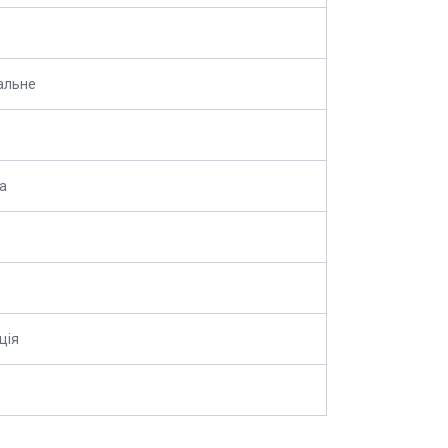
альне
а
ція