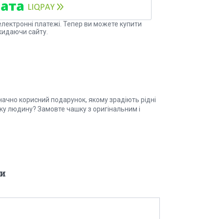
електронні платежі. Тепер ви можете купити
кидаючи сайту.
начно корисний подарунок, якому зрадіють рідні
зьку людину? Замовте чашку з оригінальним і
и