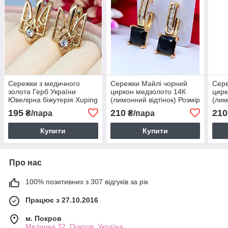
Сережки з медичного
Сережки Майлі чорний
Сере
золота Герб України
циркон медзолото 14К
цирк
Ювелірна біжутерія Xuping
(лимонний відтінок) Розмір
(лим
Сережки позолота Тризуб
21×7 мм код 6143
21×7
195
210
210
₴/пара
₴/пара
кульчики жіночі код 5024
Купити
Купити
Про нас
100% позитивних з 307 відгуків за рік
Працює з 27.10.2016
м. Покров
Медична 32, Покров, Україна