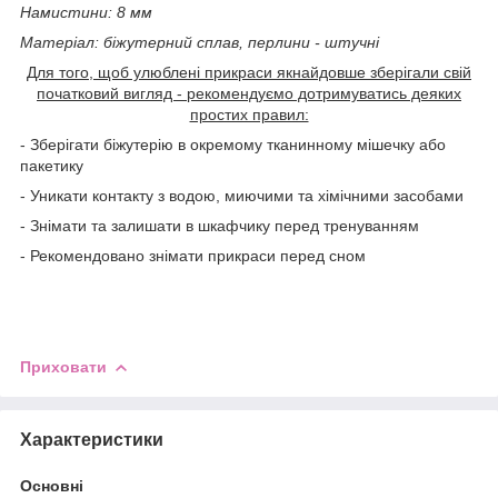
Намистини: 8 мм
Матеріал: біжутерний сплав, перлини - штучні
Для того, щоб улюблені прикраси якнайдовше зберігали свій
початковий вигляд - рекомендуємо дотримуватись деяких
простих правил:
- Зберігати біжутерію в окремому тканинному мішечку або
пакетику
- Уникати контакту з водою, миючими та хімічними засобами
- Знімати та залишати в шкафчику перед тренуванням
- Рекомендовано знімати прикраси перед сном
Приховати
Характеристики
Основні