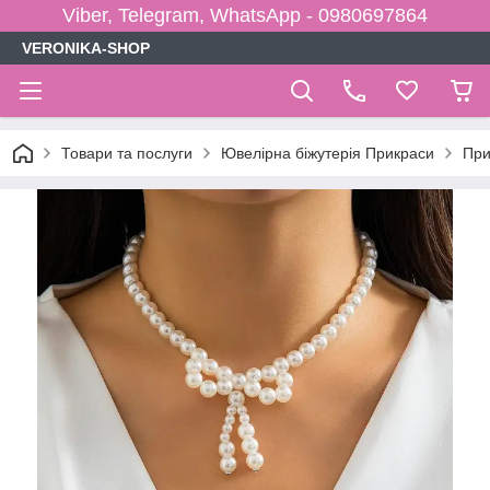
Viber, Telegram, WhatsApp - 0980697864
VERONIKA-SHOP
Товари та послуги
Ювелірна біжутерія Прикраси
При