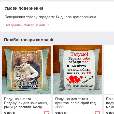
Умови повернення
Повернення товару впродовж 14 днів за домовленістю
Всі умови повернення
Подібні товари компанії
Подушка з фото.
Подушка для тата з
Плю
Подарунок для закоханих,
принтом Колір сірий код
поду
річницю весілля. Колір
2683
мами
подушки - СІРИЙ
день
380
380
380
₴
₴