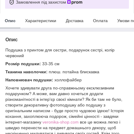
Замовлення під захистом
Опис
Характеристики
Доставка
Оплата
Умови п
Опис
Подушка з принтом для сестри, подарунок сестрі, колір
червоний
Розмір подушки:
33-35 см
Тканина наволочки:
плюш. потайна блискавка
Наповнювач подушки:
холлофайбер
Хочете здивувати друга по-справжньому ексклюзивним
подарунком? А може, вам давно хочеться додати
різноманітності в інтер'єр своєї кімнати? Як би там не було,
створити декоративну фотоподушку або подушку з
оригінальним написом - буде просто чудовою ідеєю! Історія
кохання, захоплююча подорож, сімейні цінності - завдяки
інтернет-магазину
veronika-shop.com
все це можна легко і
швидко перенести на предмет домашнього декору, щоб
нескінченно милуватися і дивувати своїх гостей. Крім того,