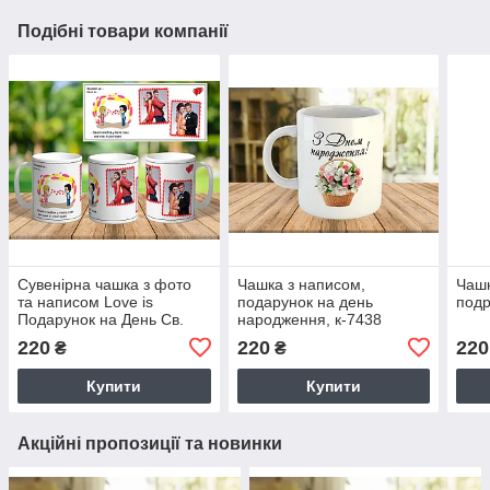
Подібні товари компанії
Сувенірна чашка з фото
Чашка з написом,
Чашк
та написом Love is
подарунок на день
подр
Подарунок на День Св.
народження, к-7438
Валентина ч-7011
220
220
220
₴
₴
Купити
Купити
Акційні пропозиції та новинки