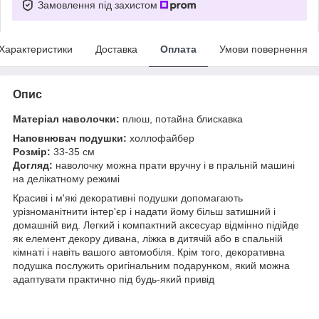
Замовлення під захистом
Характеристики
Доставка
Оплата
Умови повернення
Опис
Матеріал наволочки:
плюш, потайна блискавка
Наповнювач подушки:
холлофайбер
Розмір:
33-35 см
Догляд:
наволочку можна прати вручну і в пральній машині
на делікатному режимі
Красиві і м'які декоративні подушки допомагають
урізноманітнити інтер'єр і надати йому більш затишний і
домашній вид. Легкий і компактний аксесуар відмінно підійде
як елемент декору дивана, ліжка в дитячій або в спальній
кімнаті і навіть вашого автомобіля. Крім того, декоративна
подушка послужить оригінальним подарунком, який можна
адаптувати практично під будь-який привід