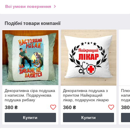
Всі умови повернення
Подібні товари компанії
Декоративна сіра подушка
Декоративна подушка з
Плю
з написом. Подарункова
принтом Найкращий
напи
подушка рибаку
лікар, подарунок лікарю
пода
СІР
380
360
380
₴
₴
Купити
Купити