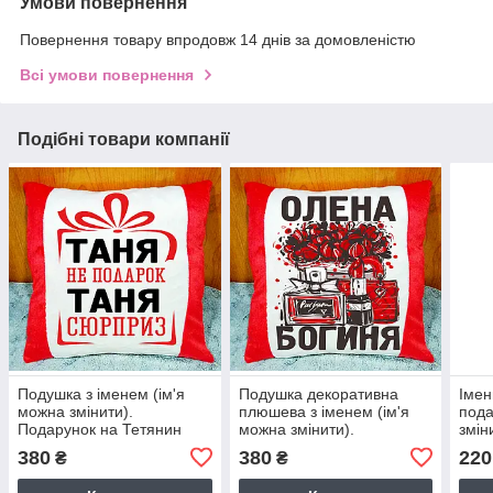
Умови повернення
Повернення товару впродовж 14 днів за домовленістю
Всі умови повернення
Подібні товари компанії
Подушка з іменем (ім'я
Подушка декоративна
Імен
можна змінити).
плюшева з іменем (ім'я
пода
Подарунок на Тетянин
можна змінити).
змін
день
Подарунки на 8 березня
380
380
220
₴
₴