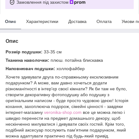
Замовлення під захистом
Опис
Характеристики
Доставка
Оплата
Умови п
Опис
Розмір подушки:
33-35 см
Тканина наволочки:
плюш. потайна блискавка
Наповнювач подушки:
холлофайбер
Хочете здивувати друга по-справжньому ексклюзивним
подарунком? А може, вам давно хочеться додати
різноманітності в інтер'єр своєї кімнати? Як би там не було,
створити декоративну фотоподушку або подушку з
оригінальним написом - буде просто чудовою ідеєю! Історія
кохання, захоплююча подорож, сімейні цінності - завдяки
інтернет-магазину
veronika-shop.com
все це можна легко і
швидко перенести на предмет домашнього декору, щоб
нескінченно милуватися і дивувати своїх гостей. Крім того,
подібний аксесуар послужить пам'ятним подарунком, який
можна адаптувати практично під будь-який привід.