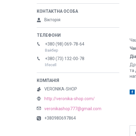
Вікторія
Чаш
+380 (98) 069-78-64
Ча
Вайбер
Діа
+380 (73) 132-00-78
Др
lifecell
та 
нап
VERONIKA-SHOP
http://veronika-shop.com/
veronikashop777@gmail.com
+380980697864