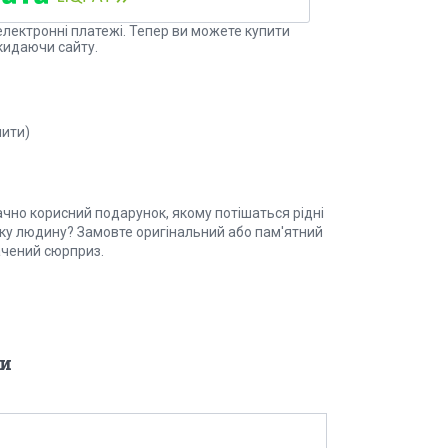
електронні платежі. Тепер ви можете купити
кидаючи сайту.
нити)
ачно корисний подарунок, якому потішаться рідні
изьку людину? Замовте оригінальний або пам'ятний
ачений сюрприз.
и