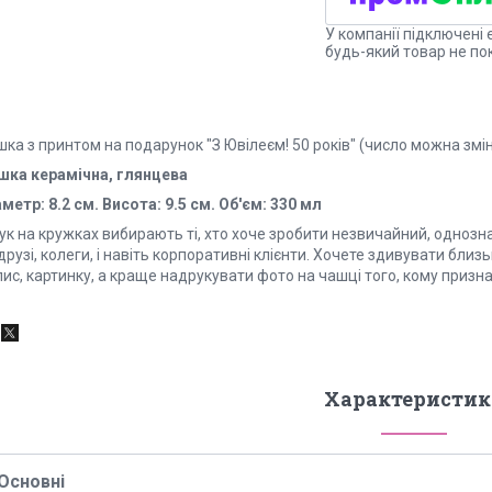
У компанії підключені 
будь-який товар не по
ка з принтом на подарунок "З Ювілеєм! 50 років" (число можна змі
шка керамічна, глянцева
метр: 8.2 см. Висота: 9.5 см. Об'єм: 330 мл
ук на кружках вибирають ті, хто хоче зробити незвичайний, однозн
друзі, колеги, і навіть корпоративні клієнти. Хочете здивувати бл
ис, картинку, а краще надрукувати фото на чашці того, кому призн
Характеристик
Основні