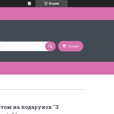
Кошик
Кошик
том на подарунок "З