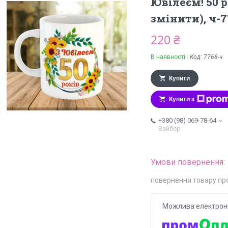
Ювілеєм! 50 
змінити), ч-7
220 ₴
В наявності
Код:
7768-ч
Купити
Купити з
+380 (98) 069-78-64
Вайбер
повернення товару пр