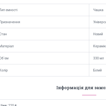
Тип ємності
Чашка
Призначення
Універс
Стан
Новий
Матеріал
Керамік
Об`єм
330 мл
Колір
Білий
Інформація для зам
Ціна:
220 ₴