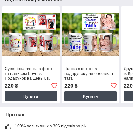
Сувенірна чашка з фото
Чашка з фото на
Друк
та написом Love is
подарунок для чоловіка і
is К
Подарунок на День Св.
тата
напи
Валентина ч-7011
ч-70
220
220
220
₴
₴
Купити
Купити
Про нас
100% позитивних з 306 відгуків за рік