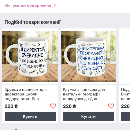
Всі умови повернення
Подібні товари компанії
Кружка з написом для
Кружка з написом для
Пода
директора школи,
вчительки географії,
Вчит
подарунок до Дня
подарунок до Дня
нап
Вчителя, ч-7794
Вчителя, ч-7792
220
220
220
₴
₴
Купити
Купити