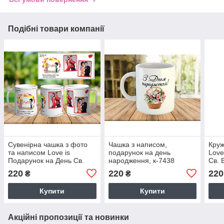
Подібні товари компанії
Сувенірна чашка з фото
Чашка з написом,
Круж
та написом Love is
подарунок на день
Love
Подарунок на День Св.
народження, к-7438
Св. 
Валентина ч-7011
220
220
220
₴
₴
Купити
Купити
Акційні пропозиції та новинки