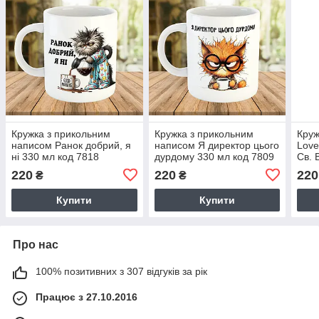
Кружка з прикольним
Кружка з прикольним
Круж
написом Ранок добрий, я
написом Я директор цього
Love
ні 330 мл код 7818
дурдому 330 мл код 7809
Св. 
220
220
220
₴
₴
Купити
Купити
Про нас
100% позитивних з 307 відгуків за рік
Працює з 27.10.2016