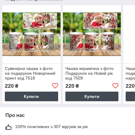
Сувенірна чашка з фото
Чашка керамічна з фото
Чашк
на подарунок Новорічний
Подарунок на Новий рік
пода
принт код 7518
код 7509
наро
круж
220
220
220
₴
₴
Купити
Купити
Про нас
100% позитивних з 307 відгуків за рік