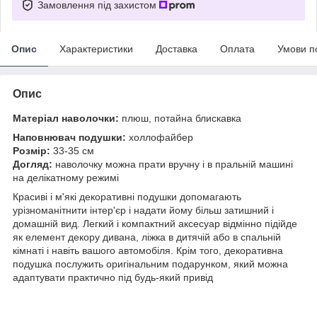
Замовлення під захистом
Опис
Характеристики
Доставка
Оплата
Умови п
Опис
Матеріал наволочки:
плюш, потайна блискавка
Наповнювач подушки:
холлофайбер
Розмір:
33-35 см
Догляд:
наволочку можна прати вручну і в пральній машині
на делікатному режимі
Красиві і м'які декоративні подушки допомагають
урізноманітнити інтер'єр і надати йому більш затишний і
домашній вид. Легкий і компактний аксесуар відмінно підійде
як елемент декору дивана, ліжка в дитячій або в спальній
кімнаті і навіть вашого автомобіля. Крім того, декоративна
подушка послужить оригінальним подарунком, який можна
адаптувати практично під будь-який привід