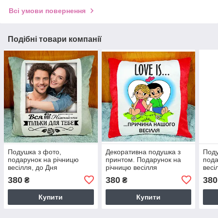
Всі умови повернення
Подібні товари компанії
Подушка з фото,
Декоративна подушка з
Поду
подарунок на річницю
принтом. Подарунок на
пода
весілля, до Дня
річницю весілля
весі
Закоханих. Колір подушки
380
380
380
₴
₴
- сірий
Купити
Купити