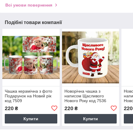
Всі умови повернення
Подібні товари компанії
Чашка керамічна з фото
Новорічна чашка з
Ново
Подарунок на Новий рік
написом Щасливого
нап
код 7509
Нового Року код 7536
Ново
220
220
220
₴
₴
Купити
Купити