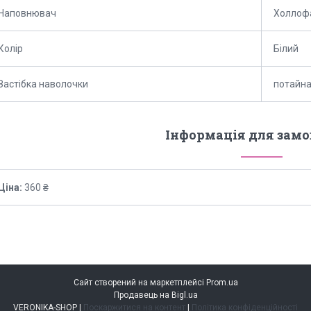
Наповнювач
Холлоф
Колір
Білий
Застібка наволочки
потайна
Інформація для зам
Ціна:
360 ₴
Сайт створений на маркетплейсі
Prom.ua
Продавець на Bigl.ua
VERONIKA-SHOP |
Поскаржитися на контент
|
Політика конфіденційності