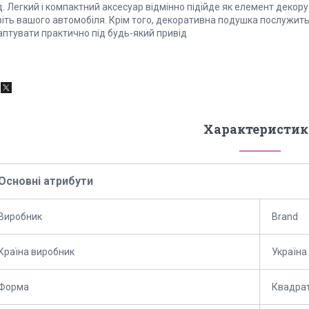
. Легкий і компактний аксесуар відмінно підійде як елемент декору д
віть вашого автомобіля. Крім того, декоративна подушка послужит
аптувати практично під будь-який привід
Характеристик
Основні атрибути
Виробник
Brand
Країна виробник
Україна
Форма
Квадра