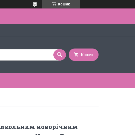
Кошик
Кошик
рикольним новорічним