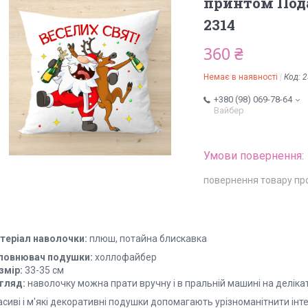
принтом Пода
2314
360 ₴
Немає в наявності
Код:
2
+380 (98) 069-78-64
Вайбер
повернення товару пр
теріал наволочки:
плюш, потайна блискавка
повнювач подушки:
холлофайбер
змір:
33-35 см
гляд:
наволочку можна прати вручну і в пральній машині на делік
сиві і м'які декоративні подушки допомагають урізноманітнити інте