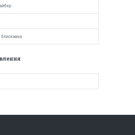
айбер
 блискавка
овлення