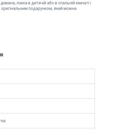
ивана, ліжка в дитячій або в спальній кімнаті і
ь оригінальним подарунком, який можна
и
тна