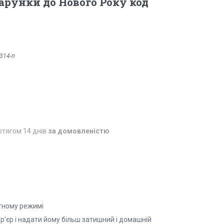
рунки до Нового Року код
314-п
отягом 14 днів
за домовленістю
атному режимі
р'єр і надати йому більш затишний і домашній