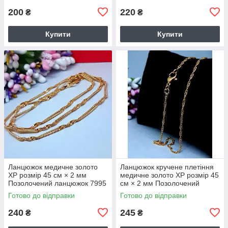
200
220
₴
₴
Купити
Купити
Ланцюжок медичне золото
Ланцюжок кручене плетіння
ХР розмір 45 см × 2 мм
медичне золото ХР розмір 45
Позолочений ланцюжок 7995
см × 2 мм Позолочений
ланцюжок 7875
Готово до відправки
Готово до відправки
240
245
₴
₴