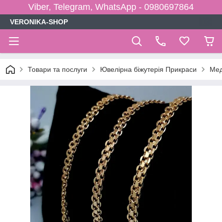
Viber, Telegram, WhatsApp - 0980697864
VERONIKA-SHOP
Товари та послуги
Ювелірна біжутерія Прикраси
Мед