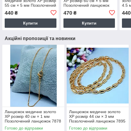
Медичне золото ХР розмір
ХР розмір 60 см × 5 мм
золо
55 см × 5 мм Позолочений
Позолочений ланцюжок
4.5 
ланцюжок 7891
3459
лан
440
470
440
₴
₴
Купити
Купити
Акційні пропозиції та новинки
Ланцюжок медичне золото
Ланцюжок медичне золото
ХР розмір 40 см × 1 мм
ХР розмір 44 см × 3 мм
Позолочений ланцюжок 7878
Позолочений ланцюжок 7895
Готово до відправки
Готово до відправки