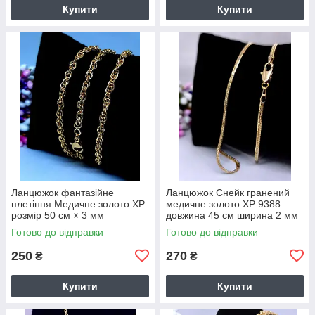
Купити
Купити
Ланцюжок фантазійне
Ланцюжок Снейк гранений
плетіння Медичне золото ХР
медичне золото ХР 9388
розмір 50 см × 3 мм
довжина 45 см ширина 2 мм
Лимонний відтінок 7892
позолота 18К
Готово до відправки
Готово до відправки
250
270
₴
₴
Купити
Купити