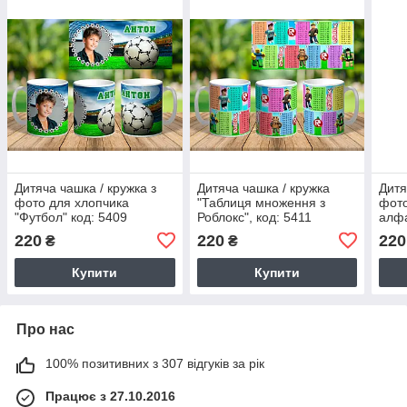
Дитяча чашка / кружка з
Дитяча чашка / кружка
Дитя
фото для хлопчика
"Таблиця множення з
фото
"Футбол" код: 5409
Роблокс", код: 5411
алфа
220
220
220
₴
₴
Купити
Купити
Про нас
100% позитивних з 307 відгуків за рік
Працює з 27.10.2016