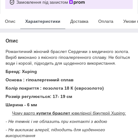
Замовлення під захистом
Опис
Характеристики
Доставка
Оплата
Умови 
Опис
Романтичний жіночий браслет Сердечки з медичного золота.
Виріб виконано з якісного гіпоалергенного сплаву. Не боїться
води і корозії, підходить для щоденного використання.
Бренд: Xuping
Основа : гіпоалергенний сплав
Колір покриття : позолота 18 К (єврозолото)
Розмір регулюється: 17- 19 см
Ширина - 6 мм
Чому варто
купити браслет
ювелірної біжутерії Xuping:
- Не темніє і не облазить при контакті з водою
- Не викликає алергії, підходить для щоденного
використання