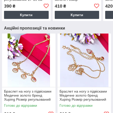
ширина 5 мм ХР 5802
регульований 17-19 см
регу
390
410
420
₴
₴
ширина 8 мм ХР 5806
шири
Купити
Купити
Акційні пропозиції та новинки
Браслет на ногу з підвісками
Браслет на ногу з підвісками
Медичне золото бренд
Медичне золото бренд
Xuping Розмір регульований
Xuping Розмір регульований
24-29 см код 5849
24-28 см код 5850
Готово до відправки
Готово до відправки