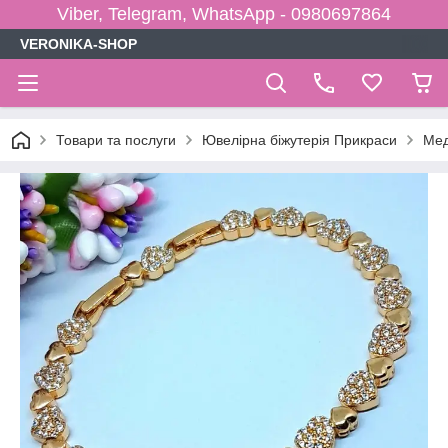
Viber, Telegram, WhatsApp - 0980697864
VERONIKA-SHOP
Товари та послуги
Ювелірна біжутерія Прикраси
Мед