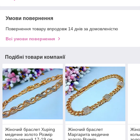
Умови повернення
Повернення товару впродовж 14 днів за домовленістю
Всі умови повернення
Подібні товари компанії
Жіночий браслет Xuping
Жіночий браслет
Жіно
медичне золото Розмір
Маргарита медичне
коль
регульований 17-19 см
золото Розмір
золо