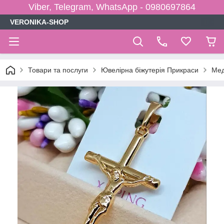
Viber, Telegram, WhatsApp - 0980697864
VERONIKA-SHOP
Товари та послуги
Ювелірна біжутерія Прикраси
Мед