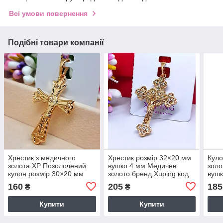
Всі умови повернення
Подібні товари компанії
Хрестик з медичного
Хрестик розмір 32×20 мм
Куло
золота XP Позолочений
вушко 4 мм Медичне
золо
кулон розмір 30×20 мм
золото бренд Xuping код
вушк
вушко 5 мм код: 8766
0331
092
160
205
185
₴
₴
Купити
Купити