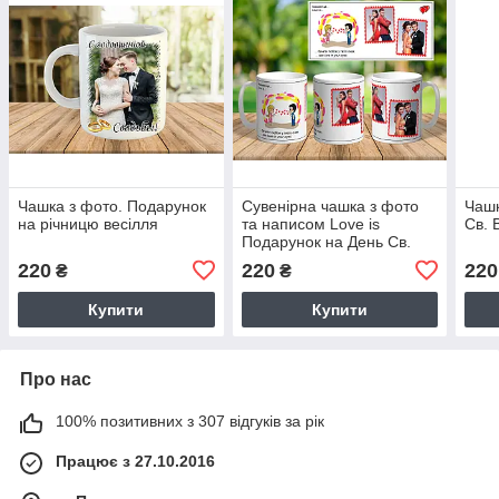
Чашка з фото. Подарунок
Сувенірна чашка з фото
Чашк
на річницю весілля
та написом Love is
Св. 
Подарунок на День Св.
Валентина ч-7011
220
220
220
₴
₴
Купити
Купити
Про нас
100% позитивних з 307 відгуків за рік
Працює з 27.10.2016