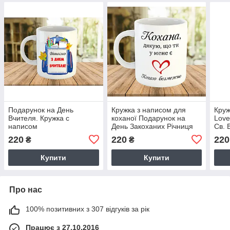
Подарунок на День
Кружка з написом для
Круж
Вчителя. Кружка с
коханої Подарунок на
Love
написом
День Закоханих Річниця
Св. 
весілля ч-8006
220
220
220
₴
₴
Купити
Купити
Про нас
100% позитивних з 307 відгуків за рік
Працює з 27.10.2016