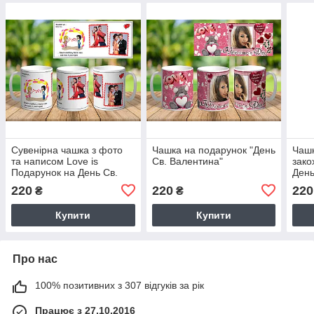
Сувенірна чашка з фото
Чашка на подарунок "День
Чашк
та написом Love is
Св. Валентина"
зако
Подарунок на День Св.
День
Валентина ч-7011
ч-80
220
220
220
₴
₴
Купити
Купити
Про нас
100% позитивних з 307 відгуків за рік
Працює з 27.10.2016