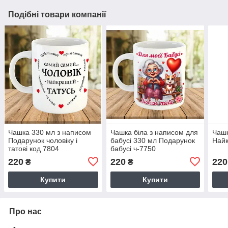
Подібні товари компанії
Чашка 330 мл з написом
Чашка біла з написом для
Чашк
Подарунок чоловіку і
бабусі 330 мл Подарунок
Най
татові код 7804
бабусі ч-7750
220
220
220
₴
₴
Купити
Купити
Про нас