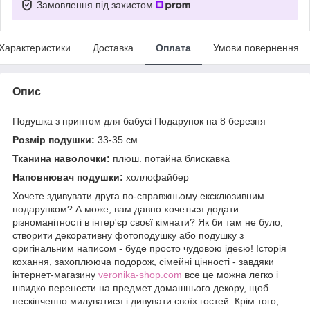
Замовлення під захистом
Характеристики
Доставка
Оплата
Умови повернення
Опис
Подушка з принтом для бабусі Подарунок на 8 березня
Розмір подушки:
33-35 см
Тканина наволочки:
плюш. потайна блискавка
Наповнювач подушки:
холлофайбер
Хочете здивувати друга по-справжньому ексклюзивним
подарунком? А може, вам давно хочеться додати
різноманітності в інтер'єр своєї кімнати? Як би там не було,
створити декоративну фотоподушку або подушку з
оригінальним написом - буде просто чудовою ідеєю! Історія
кохання, захоплююча подорож, сімейні цінності - завдяки
інтернет-магазину
veronika-shop.com
все це можна легко і
швидко перенести на предмет домашнього декору, щоб
нескінченно милуватися і дивувати своїх гостей. Крім того,