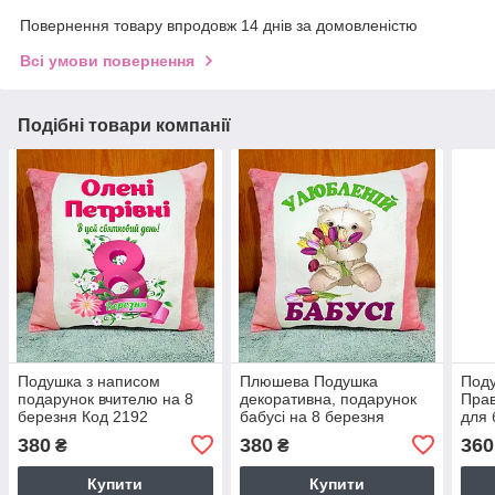
Повернення товару впродовж 14 днів за домовленістю
Всі умови повернення
Подібні товари компанії
Подушка з написом
Плюшева Подушка
Поду
подарунок вчителю на 8
декоративна, подарунок
Прав
березня Код 2192
бабусі на 8 березня
для 
380
380
360
₴
₴
Купити
Купити