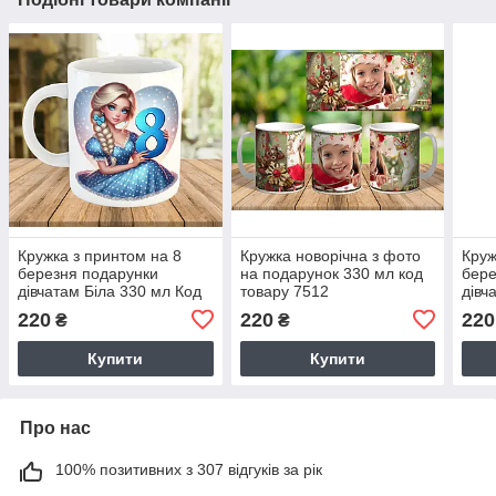
Кружка з принтом на 8
Кружка новорічна з фото
Круж
березня подарунки
на подарунок 330 мл код
бере
дівчатам Біла 330 мл Код
товару 7512
дівч
7162
мл К
220
220
220
₴
₴
Купити
Купити
Про нас
100% позитивних з 307 відгуків за рік