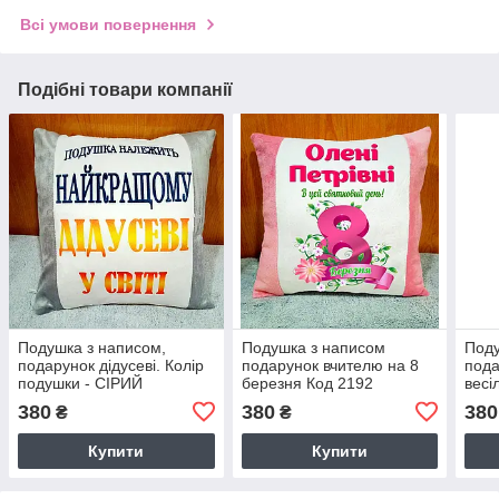
Всі умови повернення
Подібні товари компанії
Подушка з написом,
Подушка з написом
Поду
подарунок дідусеві. Колір
подарунок вчителю на 8
пода
подушки - СІРИЙ
березня Код 2192
весі
СІР
380
380
380
₴
₴
Купити
Купити