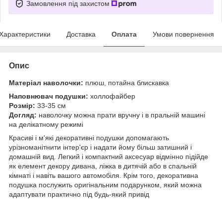
Замовлення під захистом
Характеристики
Доставка
Оплата
Умови повернення
Опис
Матеріал наволочки:
плюш, потайна блискавка
Наповнювач подушки:
холлофайбер
Розмір:
33-35 см
Догляд:
наволочку можна прати вручну і в пральній машині
на делікатному режимі
Красиві і м'які декоративні подушки допомагають
урізноманітнити інтер'єр і надати йому більш затишний і
домашній вид. Легкий і компактний аксесуар відмінно підійде
як елемент декору дивана, ліжка в дитячій або в спальній
кімнаті і навіть вашого автомобіля. Крім того, декоративна
подушка послужить оригінальним подарунком, який можна
адаптувати практично під будь-який привід