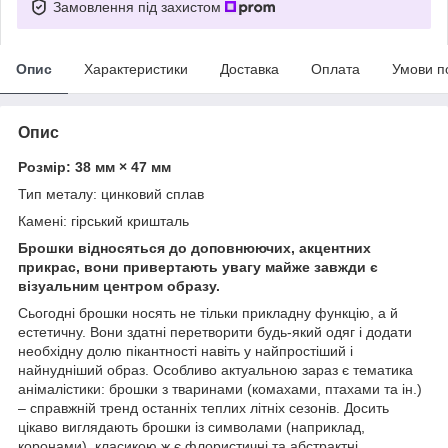
Замовлення під захистом
Опис
Характеристики
Доставка
Оплата
Умови п
Опис
Розмір: 38 мм × 47 мм
Тип металу: цинковий сплав
Камені: гірський кришталь
Брошки відносяться до доповнюючих, акцентних
прикрас, вони привертають увагу майже завжди є
візуальним центром образу.
Сьогодні брошки носять не тільки прикладну функцію, а й
естетичну. Вони здатні перетворити будь-який одяг і додати
необхідну долю пікантності навіть у найпростіший і
найнудніший образ. Особливо актуальною зараз є тематика
анімалістики: брошки з тваринами (комахами, птахами та ін.)
– справжній тренд останніх теплих літніх сезонів. Досить
цікаво виглядають брошки із символами (наприклад,
коронами), класикою ж є флористичні та абстрактні