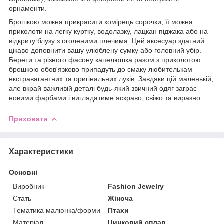
орнаменти.
Брошкою можна прикрасити комірець сорочки, її можна
приколоти на легку куртку, водолазку, лацкан піджака або на
відкриту блузу з оголеними плечима. Цей аксесуар здатний
цікаво доповнити вашу улюблену сумку або головний убір.
Берети та різного фасону капелюшка разом з приколотою
брошкою обов'язково припадуть до смаку любителькам
екстравагантних та оригінальних луків. Завдяки цій маленькій,
але вкрай важливій деталі будь-який звичний одяг заграє
новими фарбами і виглядатиме яскраво, свіжо та виразно.
Приховати
Характеристики
Основні
Виробник
Fashion Jewelry
Стать
Жіноча
Тематика малюнка/форми
Птахи
Матеріал
Цинковий сплав