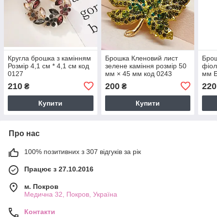
Кругла брошка з камінням
Брошка Кленовий лист
Брош
Розмір 4,1 см * 4,1 см код
зелене каміння розмір 50
фіол
0127
мм × 45 мм код 0243
мм Б
026
210
200
220
₴
₴
Купити
Купити
Про нас
100% позитивних з 307 відгуків за рік
Працює з 27.10.2016
м. Покров
Медична 32, Покров, Україна
Контакти