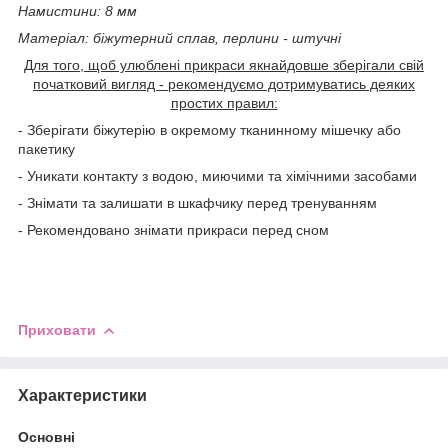
Намистини: 8 мм
Матеріал: біжутерний сплав, перлини - штучні
Для того, щоб улюблені прикраси якнайдовше зберігали свій
початковий вигляд - рекомендуємо дотримуватись деяких
простих правил:
- Зберігати біжутерію в окремому тканинному мішечку або
пакетику
- Уникати контакту з водою, миючими та хімічними засобами
- Знімати та залишати в шкафчику перед тренуванням
- Рекомендовано знімати прикраси перед сном
Приховати
Характеристики
Основні