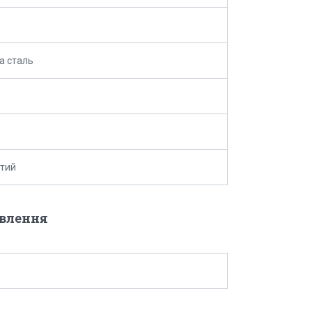
а сталь
тий
овлення