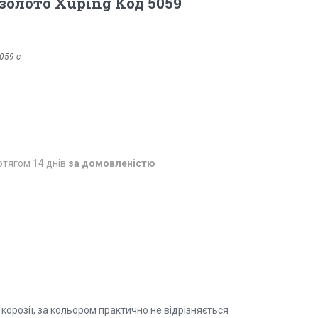
олото Xuping Код 5059
059 с
отягом 14 днів
за домовленістю
 корозії, за кольором практично не відрізняється