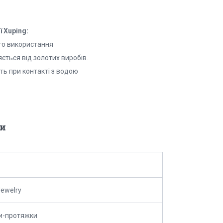
 Xuping:
го використання
ється від золотих виробів.
ть при контакті з водою
и
Jewelry
и-протяжки