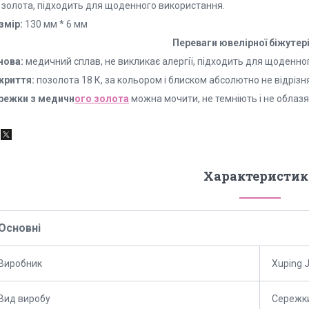
д золота, підходить для щоденного використання.
змір:
130 мм * 6 мм
Переваги ювелірної біжутерії
нова:
медичний сплав, не викликає алергії, підходить для щоденно
криття:
позолота 18 К, за кольором і блиском абсолютно не відрізня
режки з медичн
ого золота
можна мочити, не темніють і не облазя
Характеристик
Основні
Виробник
Xuping 
Вид виробу
Сережк