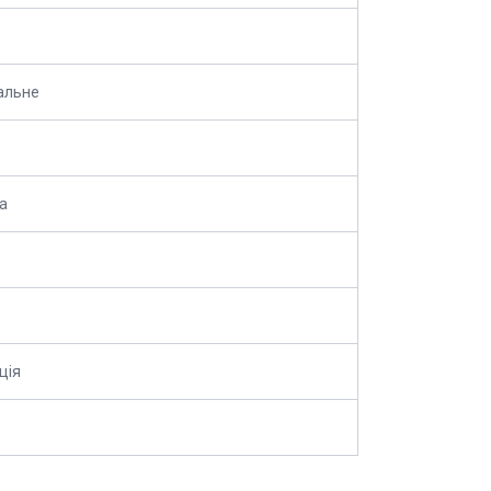
альне
а
ція