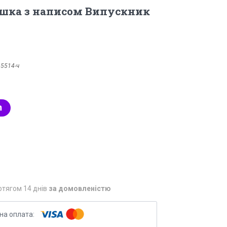
ашка з написом Випускник
:
5514-ч
отягом 14 днів
за домовленістю