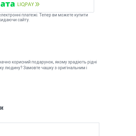
електронні платежі. Тепер ви можете купити
кидаючи сайту.
начно корисний подарунок, якому зрадіють рідні
зьку людину? Замовте чашку з оригінальним і
и