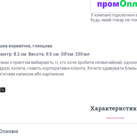
У компанії підключені 
будь-який товар не по
шка керамічна, глянцева
метр: 8.2 см. Висота: 9.5 см. Об'єм: 330 мл
ужки з принтом вибирають ті, хто хоче зробити незвичайний, одноз
друзі, колеги, і навіть корпоративні клієнти. Хочете здивувати бли
м'ятним написом або картинкою
Характеристик
Основні