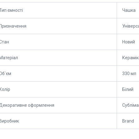
Тип ємності
Чашка
Призначення
Універс
Стан
Новий
Матеріал
Керамік
Об`єм
330 мл
Колір
Білий
Декоративне оформлення
Субліма
Виробник
Brand