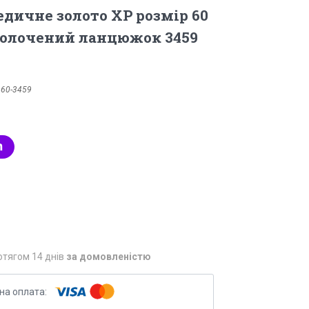
ичне золото ХР розмір 60
золочений ланцюжок 3459
:
60-3459
отягом 14 днів
за домовленістю