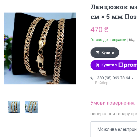
Ланцюжок мед
см × 5 мм По
470 ₴
Готово до відправки
Код
Купити
Купити з
+380 (98) 069-78-64
Вайбер
повернення товару пр