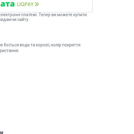
електронні платежі. Тепер ви можете купити
кидаючи сайту.
 боїться води та корозії, колір покриття
ористання.
и