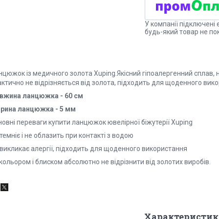
У компанії підключені 
будь-який товар не по
цюжок із медичного золота Xuping.Якісний гіпоалергенний сплав, не
актично не відрізняється від золота, підходить для щоденного вик
вжина ланцюжка - 60 см
рина ланцюжка - 5 мм
новні переваги купити ланцюжок ювелірної біжутерії Xuping
темніє і не облазить при контакті з водою
 викликає алергії, підходить для щоденного використання
кольором і блиском абсолютно не відрізнити від золотих виробів.
Характеристик