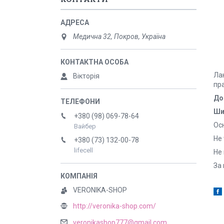
Медична 32, Покров, Україна
Лан
Вікторія
пр
До
Ши
+380 (98) 069-78-64
Ос
Вайбер
Не 
+380 (73) 132-00-78
lifecell
Не
За 
VERONIKA-SHOP
http://veronika-shop.com/
veronikashop777@gmail.com