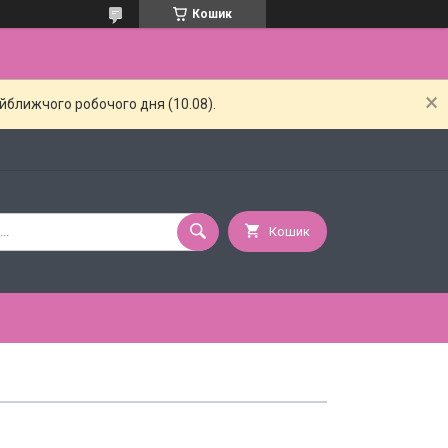
Кошик
айближчого робочого дня (10.08).
Кошик