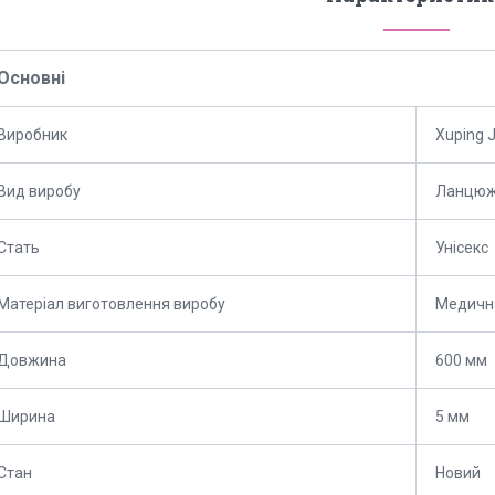
Основні
Виробник
Xuping 
Вид виробу
Ланцюж
Стать
Унісекс
Матеріал виготовлення виробу
Медичн
Довжина
600 мм
Ширина
5 мм
Стан
Новий