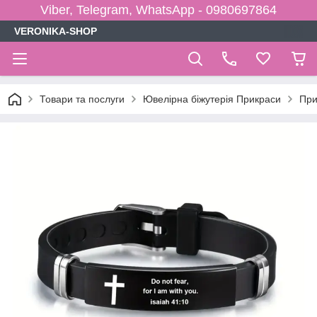
Viber, Telegram, WhatsApp - 0980697864
VERONIKA-SHOP
Товари та послуги
Ювелірна біжутерія Прикраси
При