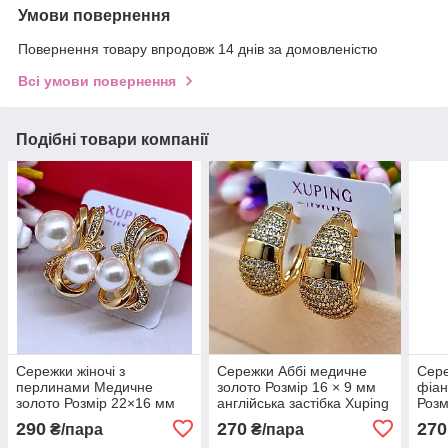
Умови повернення
Повернення товару впродовж 14 днів за домовленістю
Всі умови повернення
Подібні товари компанії
Сережки жіночі з
Сережки Аббі медичне
Сере
перлинами Медичне
золото Розмір 16 × 9 мм
фіан
золото Розмір 22×16 мм
англійська застібка Xuping
Розм
англійська застібка Бренд
6052
англ
290
270
270
₴/пара
₴/пара
Xuping 6147
612