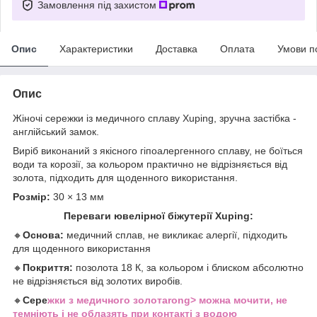
Замовлення під захистом
Опис
Характеристики
Доставка
Оплата
Умови п
Опис
Жіночі сережки із медичного сплаву Xuping, зручна застібка -
англійський замок.
Виріб виконаний з якісного гіпоалергенного сплаву, не боїться
води та корозії, за кольором практично не відрізняється від
золота, підходить для щоденного використання.
Розмір:
30 × 13 мм
Переваги ювелірної біжутерії Xuping:
🔸
Основа:
медичний сплав, не викликає алергії, підходить
для щоденного використання
🔸
Покриття:
позолота 18 К, за кольором і блиском абсолютно
не відрізняється від золотих виробів.
🔸
Сере
жки з медичного золотаrong> можна мочити, не
темніють і не облазять при контакті з водою