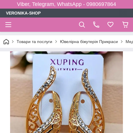
Viber, Telegram, WhatsApp - 0980697864
VERONIKA-SHOP
Товари та послуги
Ювелірна біжутерія Прикраси
Мед