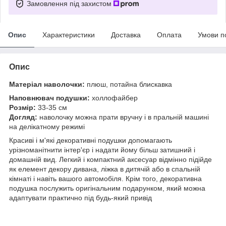
Замовлення під захистом
Опис
Характеристики
Доставка
Оплата
Умови п
Опис
Матеріал наволочки:
плюш, потайна блискавка
Наповнювач подушки:
холлофайбер
Розмір:
33-35 см
Догляд:
наволочку можна прати вручну і в пральній машині
на делікатному режимі
Красиві і м'які декоративні подушки допомагають
урізноманітнити інтер'єр і надати йому більш затишний і
домашній вид. Легкий і компактний аксесуар відмінно підійде
як елемент декору дивана, ліжка в дитячій або в спальній
кімнаті і навіть вашого автомобіля. Крім того, декоративна
подушка послужить оригінальним подарунком, який можна
адаптувати практично під будь-який привід