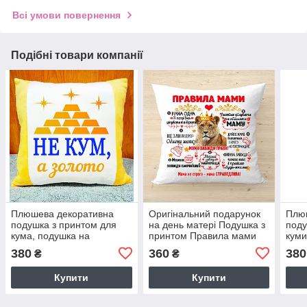
Всі умови повернення
Подібні товари компанії
Плюшева декоративна
Оригінальний подарунок
Плю
подушка з принтом для
на день матері Подушка з
поду
кума, подушка на
принтом Правила мами
куми
подарунок куму
пода
380
360
380
₴
₴
Купити
Купити